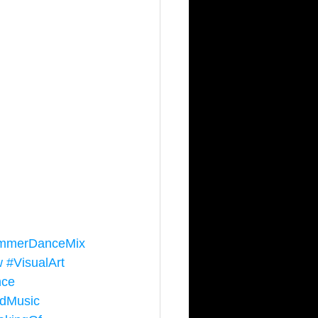
mmerDanceMix
w
#VisualArt
ce
dMusic