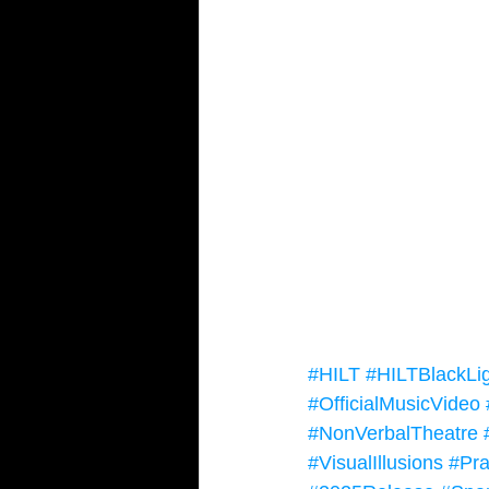
#HILT
#HILTBlackLi
#OfficialMusicVideo
#NonVerbalTheatre
#VisualIllusions
#Pr