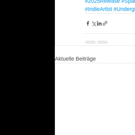
#2025Release
#Spa
#IndieArtist
#Underg
Aktuelle Beiträge