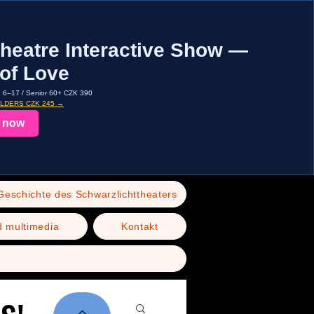
heatre Interactive Show —
of Love
d 6–17 / Senior 60+ CZK 390
OLDERS CZK 245 →
 now
Geschichte des Schwarzlichttheaters
d multimedia
Kontakt