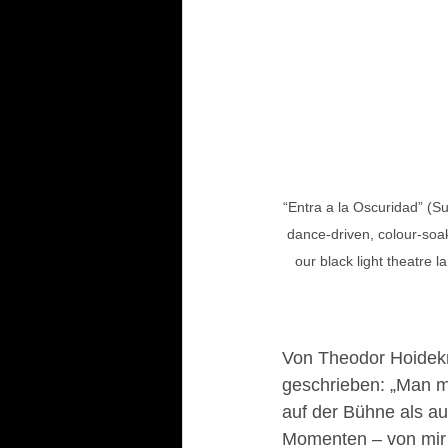
“Entra a la Oscuridad” (S
dance-driven, colour-soak
our black light theatre 
Von Theodor Hoidekr
geschrieben: „Man mu
auf der Bühne als a
Momenten – von mir 