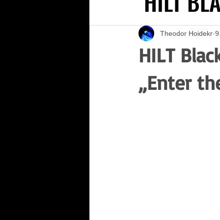
HILT BL
HILT BL
Theodor Hoidekr
9
HILT Blac
„Enter t