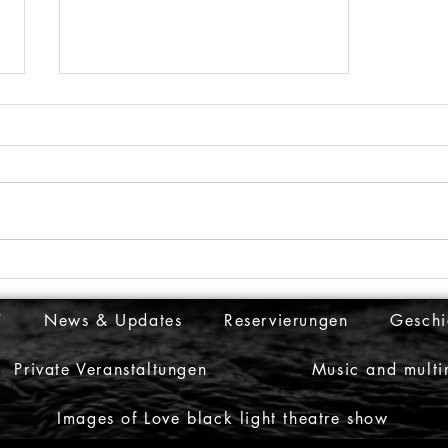
Sommersaison im HILT
Schwarzlichttheater in Prag
2026
T
News & Updates
Reservierungen
Geschi
Private Veranstaltungen
Music and mult
Images of Love black light theatre show