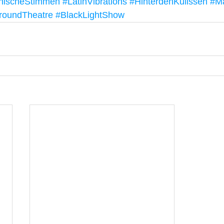
nischeStimmen
#LatinVibrations
#HinterdenKulissen
#M
roundTheatre
#BlackLightShow