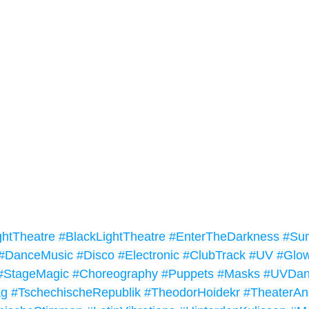
ghtTheatre
#BlackLightTheatre
#EnterTheDarkness
#Su
#DanceMusic
#Disco
#Electronic
#ClubTrack
#UV
#Glo
#StageMagic
#Choreography
#Puppets
#Masks
#UVDan
ag
#TschechischeRepublik
#TheodorHoidekr
#TheaterAn