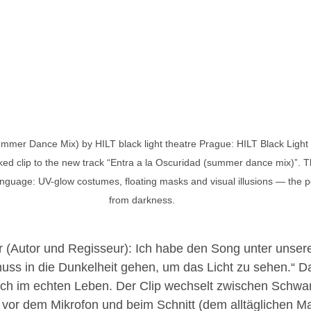
ummer Dance Mix) by HILT black light theatre Prague: HILT Black Light
ed clip to the new track “Entra a la Oscuridad (summer dance mix)”. Thi
language: UV-glow costumes, floating masks and visual illusions — the po
from darkness.
 (Autor und Regisseur): Ich habe den Song unter unser
ss in die Dunkelheit gehen, um das Licht zu sehen.“ Da
uch im echten Leben. Der Clip wechselt zwischen Schwa
vor dem Mikrofon und beim Schnitt (dem alltäglichen Ma