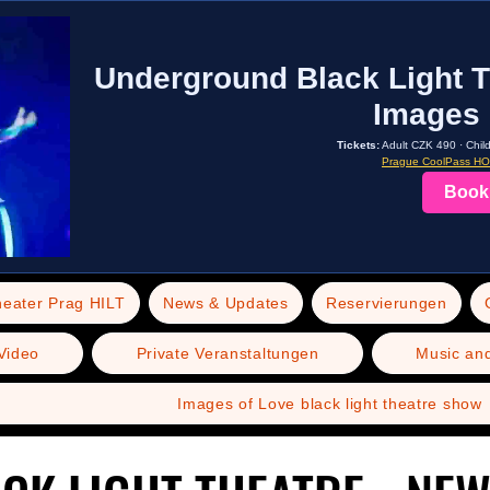
Underground Black Light T
Images 
Tickets:
Adult CZK 490 · Chil
Prague CoolPass H
Book
heater Prag HILT
News & Updates
Reservierungen
Video
Private Veranstaltungen
Music an
Images of Love black light theatre show