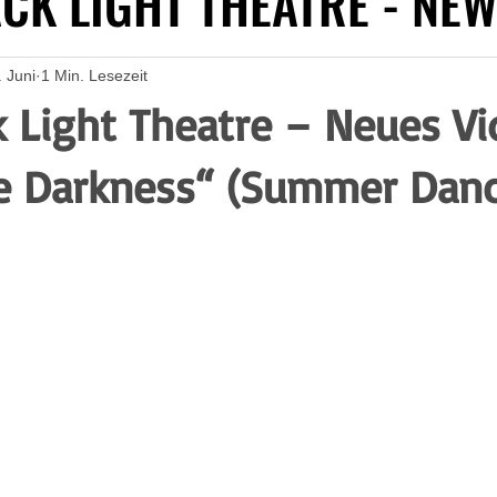
ACK LIGHT THEATRE - NEW
ACK LIGHT THEATRE - NEW
. Juni
1 Min. Lesezeit
k Light Theatre – Neues Vi
he Darkness“ (Summer Danc