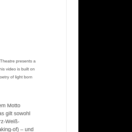
 Theatre presents a 
s video is built on 
etry of light born 
em Motto 
s gilt sowohl 
rz-Weiß-
king-of) – und 