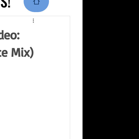
S!
S!
deo:
e Mix)